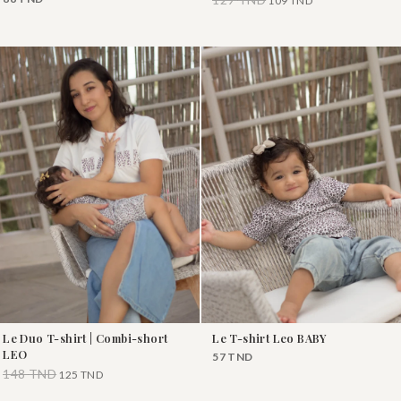
109
TND
Le Duo T-shirt | Combi-short
Le T-shirt Leo BABY
LEO
57
TND
148
TND
125
TND