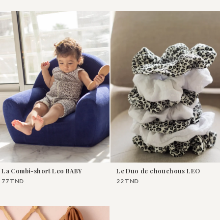
La Combi-short Leo BABY
Le Duo de chouchous LEO
77
TND
22
TND