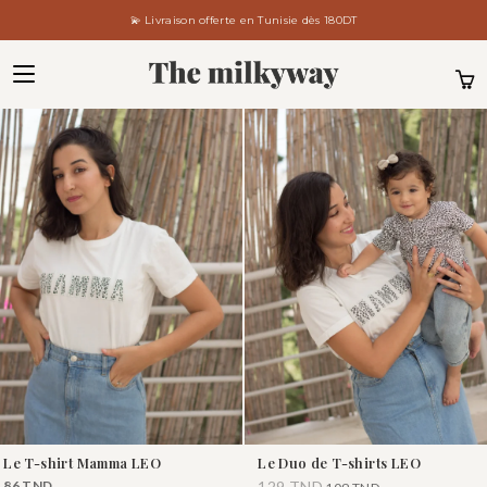
💫 Livraison offerte en Tunisie dès 180DT
Le T-shirt Mamma LEO
Le Duo de T-shirts LEO
86
TND
129
TND